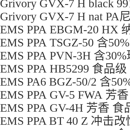
Grivory GVX-7 H black 9
Grivory GVX-7 H nat
PA
EMS PPA EBGM-20
EMS PPA TSGZ-50 
EMS PPA PVN-3H 含
EMS PPA HB5299 食
EMS PA6 BGZ-50/2
EMS PPA GV-5 FWA
EMS PPA GV-4H 芳香
EMS PPA BT 40 Z 冲