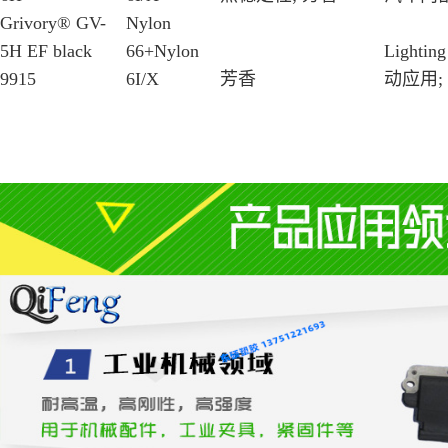
Grivory® GV-
Nylon
5H EF black
66+Nylon
Lighti
9915
6I/X
芳香
动应用;