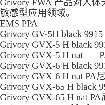
Grivory FWA 产
敏感型应用领域。
EMS PPA
Grivory GV-5H black 9915
Grivory GVX-5 H black 9
Grivory GVX-5 H nat
Grivory GVX-6 H black 9
Grivory GVX-6 H nat
PA
Grivory GVX-65 H black 
Grivory GVX-65 H nat
PA