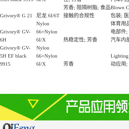
芳香; 阻隔树脂; 食品
Blown Co
Grivory® G 21
尼龙 6I/6T
接触的合规性
包装; 医
Nylon
体育用品
Grivory® GV-
66+Nylon
电部件;
6H
6I/X
热稳定性; 芳香
汽车内部
Grivory® GV-
Nylon
5H EF black
66+Nylon
Lighti
9915
6I/X
芳香
动应用;