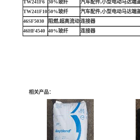
TW241F6
30%玻纤
汽车配件,小型电动马达端
TW241F10
50%玻纤
汽车配件,小型电动马达端
46SF5030
阻燃,超高流动
连接器
46HF4540
40%玻纤
连接器
相关产品：