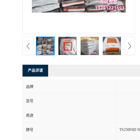
产品详请
品牌
货号
用途
TS250F6D 
牌号