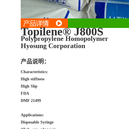
Topilene® J800S
Polypropylene Homopolymer
Hyosung Corporation
产品说明：
Characteristics:
High stiffness
High Slip
FDA
DMF 21499
Applications:
Disposable Syringe