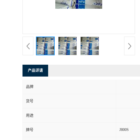
产品详请
品牌
货号
用途
J800S
牌号