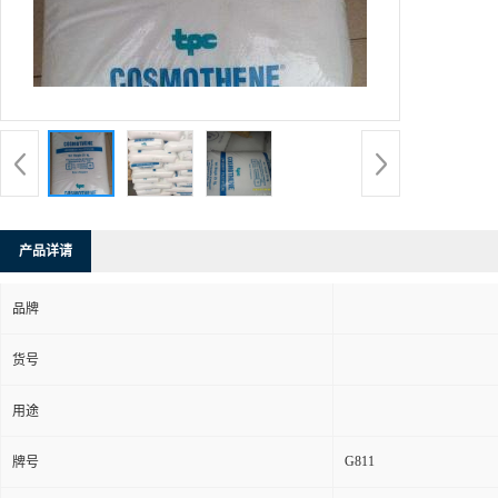
产品详请
品牌
货号
用途
G811
牌号