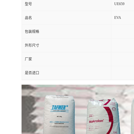
UE659
型号
EVA
品名
包装规格
外形尺寸
厂家
是否进口