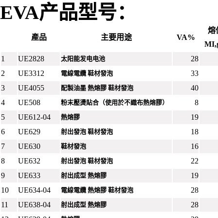
EVA
产品型号
：
熔
產品
主要用途
VA%
MI,
1
UE2828
28
太阳能发电电池
2
UE3312
33
電線電纜 鞋材發泡
3
UE4055
40
配製油墨 熱熔膠 鞋材發泡
4
UE508
8
粉末壓燙貼合（使用於不織布熱熔膠）
5
UE612-04
19
熱熔膠
6
UE629
18
射出發泡 鞋材發泡
7
UE630
16
鞋材發泡
8
UE632
22
射出發泡 鞋材發泡
9
UE633
19
射出成型 熱熔膠
10
UE634-04
28
電線電纜 熱熔膠 鞋材發泡
11
UE638-04
28
射出成型 熱熔膠