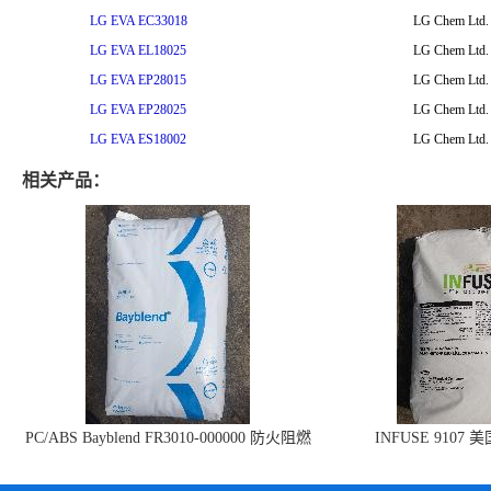
LG EVA EC33018
LG Chem Ltd.
LG EVA EL18025
LG Chem Ltd.
LG EVA EP28015
LG Chem Ltd.
LG EVA EP28025
LG Chem Ltd.
LG EVA ES18002
LG Chem Ltd.
相关产品：
PC/ABS Bayblend FR3010-000000 防火阻燃
INFUSE 9107 
PC/ABS FR3010 上海科思创