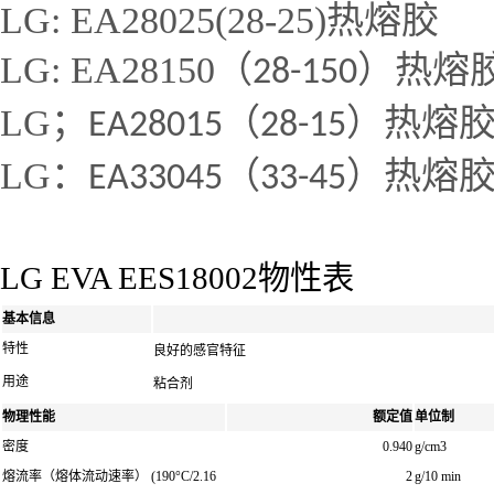
LG: EA28025(28-25)热熔胶
LG: EA28150（
）热熔
28-150
LG；
（
）热熔
EA28015
28-15
LG：
（
）热熔
EA33045
33-45
LG EVA EES18002物性表
基本信息
特性
良好的感官特征
用途
粘合剂
物理性能
额定值
单位制
密度
0.940
g/cm3
熔流率（熔体流动速率）
(190°C/2.16
2
g/10 min