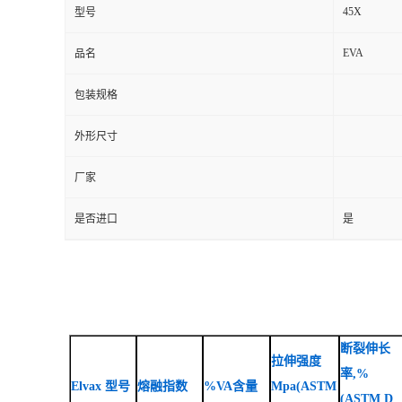
45X
型号
EVA
品名
包装规格
外形尺寸
厂家
是否进口
是
断裂伸长
拉伸强度
率,%
Elvax 型号
熔融指数
%VA含量
Mpa(ASTM
(ASTM D