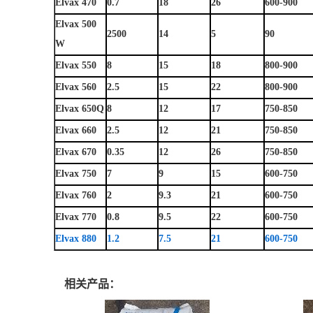
Elvax 470
0.7
18
26
600-900
Elvax 500
2500
14
5
90
W
Elvax 550
8
15
18
800-900
Elvax 560
2.5
15
22
800-900
Elvax 650Q
8
12
17
750-850
Elvax 660
2.5
12
21
750-850
Elvax 670
0.35
12
26
750-850
Elvax 750
7
9
15
600-750
Elvax 760
2
9.3
21
600-750
Elvax 770
0.8
9.5
22
600-750
Elvax 880
1.2
7.5
21
600-750
相关产品：