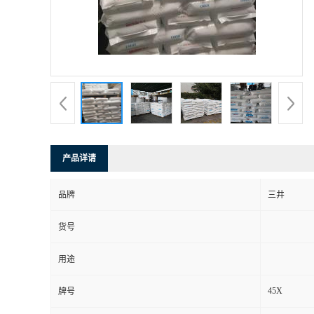
产品详请
品牌
三井
货号
用途
45X
牌号