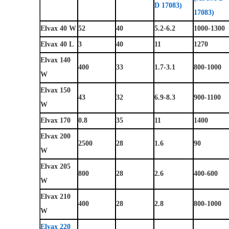
D 17083)
17083)
Elvax 40 W
52
40
5.2-6.2
1000-1300
Elvax 40 L
3
40
11
1270
Elvax 140
400
33
1.7-3.1
800-1000
W
Elvax 150
43
32
6.9-8.3
900-1100
W
Elvax 170
0.8
35
11
1400
Elvax 200
2500
28
1.6
90
W
Elvax 205
800
28
2.6
400-600
W
Elvax 210
400
28
2.8
800-1000
W
Elvax 220