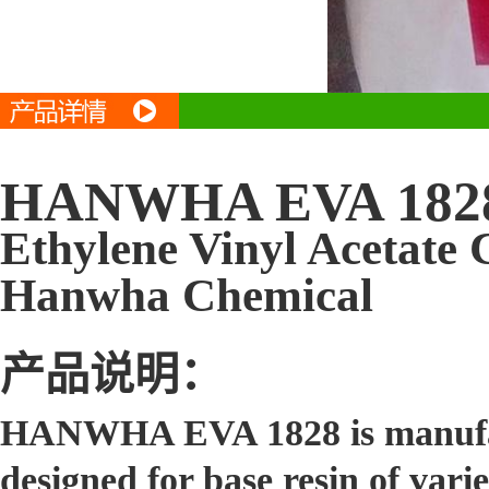
HANWHA EVA 182
Ethylene Vinyl Acetate
Hanwha Chemical
产品说明：
HANWHA EVA 1828 is manufact
designed for base resin of var