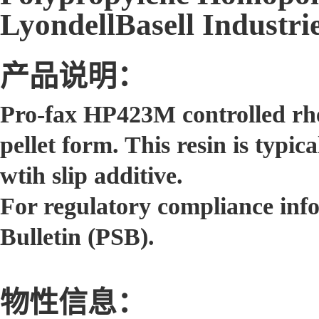
LyondellBasell Industri
产品说明：
Pro-fax HP423M controlled rhe
pellet form. This resin is typica
wtih slip additive.
For regulatory compliance in
Bulletin (PSB).
物性信息：