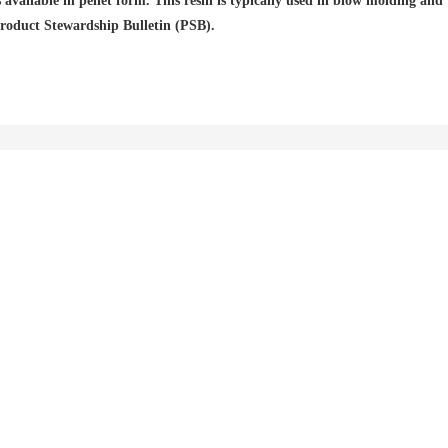
ailable in pellet form. This resin is typically used in blow molding and
roduct Stewardship Bulletin (PSB).