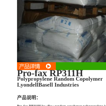
Pro-fax RP311H
Polypropylene Random Copolymer
LyondellBasell Industries
产品说明：