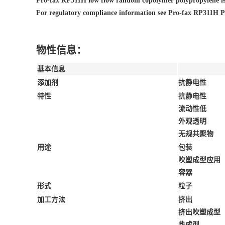
Pro-fax RP311H low flow random copolymer polypropylene is av
For regulatory compliance information see Pro-fax RP311H P
物性信息：
基本信息
添加剂
抗静电性
特性
抗静电性
流动性低
外观透明
无规共聚物
用途
包装
吹塑成型应用
容器
形式
粒子
加工方法
挤出
挤出吹塑成型
热成型