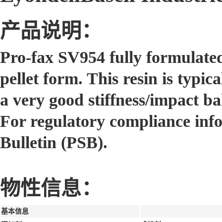
产品说明：
Pro-fax SV954 fully formulated
pellet form. This resin is typic
a very good stiffness/impact ba
For regulatory compliance inf
Bulletin (PSB).
物性信息：
基本信息