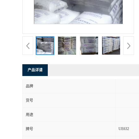
产品详请
品牌
货号
用途
UE632
牌号