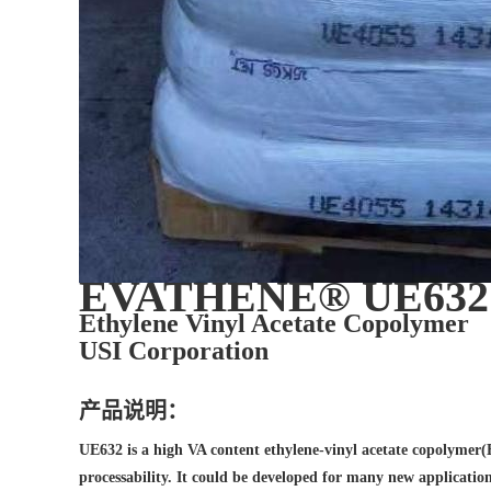
EVATHENE® UE632
Ethylene Vinyl Acetate Copolymer
USI Corporation
产品说明：
UE632 is a high VA content ethylene-vinyl acetate copolymer(EV
processability. It could be developed for many new applicatio