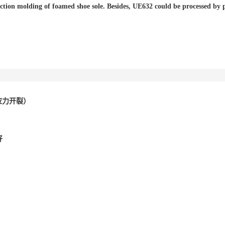
ction molding of foamed shoe sole. Besides, UE632 could be processed by p
抗应力开裂）
好