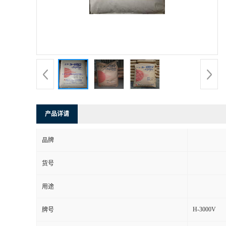
产品详请
品牌
货号
用途
H-3000V
牌号