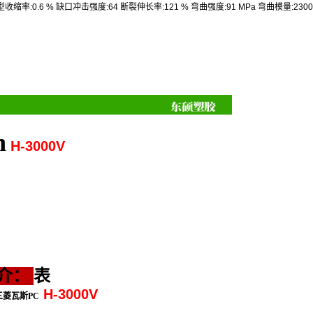
型收缩率
:0.6 %
缺口冲击强度
:64
断裂伸长率
:121 %
弯曲强度
:91 MPa
弯曲模量
:230
n
H-3000V
介
：
表
H-3000V
三菱瓦斯PC