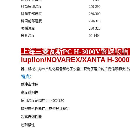
料筒后部温度
250-290
料筒中部温度
260-300
料筒前部温度
270-310
喷嘴温度
280-320
模具温度
60-140
上海三菱瓦斯PC H-3000V
聚碳酸酯
Iupilon/NOVAREX/XANTA H-300
器、机械、办公自动化设备和电子设备，获得了客户的广泛信赖和支持
特点：
耐冲击性佳
高度透明性
使用温度范围广： -40到120
精密成形性能佳、成型尺寸稳定
超高自熄性能
超耐候性