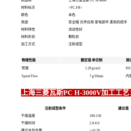
制造商
上海三菱瓦斯 PC H-4000
材料标示
>PC-FR<
颜色
本色
用途
安全帽 光学应用 家电部件 柔软的把手
材料特性
流动性好
材料形状
颗粒状
加工方式
注射成型
物理性能
额定值
单位制
测
密度
1.20
g/cm3
ISO
Spiral Flow
7
g/10min
内
上海三菱瓦斯PC H-3000V加工工艺
注射成型条件
建议值
干燥温度
100-130
干燥时间
2.0-6.0
建议水份含量
<=0.20