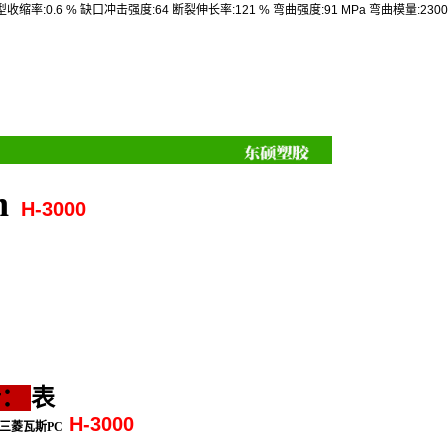
型收缩率
:0.6 %
缺口冲击强度
:64
断裂伸长率
:121 %
弯曲强度
:91 MPa
弯曲模量
:230
n
H-3000
介
：
表
H-3000
三菱瓦斯PC