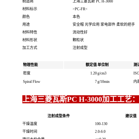
制造商
上海三菱瓦斯 PC H-3000
材料标示
>PC-FR<
颜色
本色
用途
安全帽 光学应用 家电部件 柔软的把手
材料特性
流动性好
材料形状
颗粒状
加工方式
注射成型
物理性能
额定值
单位制
测
密度
1.20
g/cm3
ISO
Spiral Flow
7
g/10min
内
上海三菱瓦斯PC H-3000加工工艺
注射成型条件
建议值
干燥温度
100-130
干燥时间
2.0-6.0