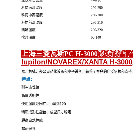
建议水份含量
<=0.20
料筒后部温度
250-290
料筒中部温度
260-300
料筒前部温度
270-310
喷嘴温度
280-320
模具温度
60-140
上海三菱瓦斯PC H-3000
聚碳酸酯 
Iupilon/NOVAREX/XANTA H-3000
器、机械、办公自动化设备和电子设备，获得了客户的广泛信赖和支持
特点：
耐冲击性佳
高度透明性
使用温度范围广： -40到120
精密成形性能佳、成型尺寸稳定
超高自熄性能
超耐候性