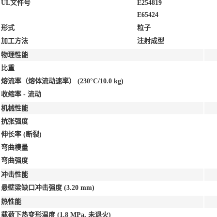
UL文件号
E254819
E65424
形式
粒子
加工方法
注射成型
物理性能
比重
熔流率（熔体流动速率）
(230°C/10.0 kg)
收缩率 - 流动
机械性能
抗张强度
伸长率
(断裂)
弯曲模量
弯曲强度
冲击性能
悬壁梁缺口冲击强度
(3.20 mm)
热性能
载荷下热变形温度
(1.8 MPa, 未退火)