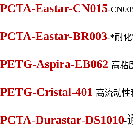
PCTA-Eastar-CN015
-CN
PCTA-Eastar-BR003
-*耐
PETG-Aspira-EB062
-高粘
PETG-Cristal-401
-高流动性
PCTA-Durastar-DS1010
-