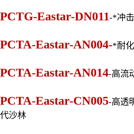
PCTG-Eastar-DN011
-*冲
PCTA-Eastar-AN004-
*耐
PCTA-Eastar-AN014
-高流
PCTA-Eastar-CN005
-高透
代沙林