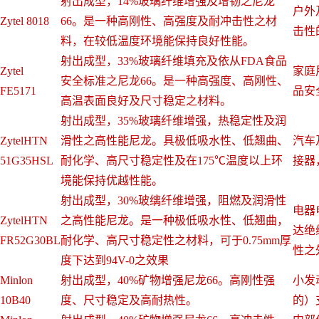
射出成型，14%玻璃纤维增强及增韧之尼龙
户外
Zytel 8018
66。是一种高刚性、高强度及耐冲击性之材
击性
料，在较低温度环境能保持良好性能。
射出成型，33%玻璃纤维填充及依从FDA食品
Zytel
家庭
安全标准之尼龙66。是一种高强度、高刚性、
FE5171
品安
高温表面良好及尺寸稳定之材料。
射出成型，35%玻璃纤维增强，热稳定性及润
ZytelHTN
滑性之高性能尼龙。具极低吸水性、低翘曲、
汽车
51G35HSL
耐化学、高尺寸稳定性及在175℃温度以上环
接器
境能保持优越性能。
射出成型，30%玻缡纤维增强，阻燃及润滑性
电器
ZytelHTN
之高性能尼龙。是一种极低吸水性、低翘曲，
达绝
FR52G30BL
耐化学、高尺寸稳定性之材料，可于0.75mm厚
性之
度下达到94V-0之效果
Minlon
射出成型，40%矿物增强尼龙66。高刚性强
小发
10B40
度、尺寸稳定及高耐热性。
的）