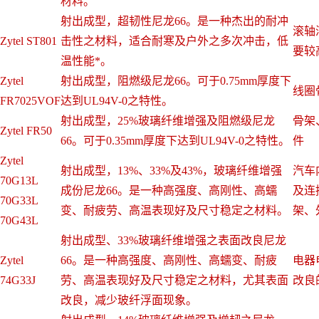
材料。
射出成型，超韧性尼龙66。是一种杰出的耐冲
滚轴
Zytel ST801
击性之材料，适合耐寒及户外之多次冲击，低
要较
温性能*。
Zytel
射出成型，阻燃级尼龙66。可于0.75mm厚度下
线圈
FR7025VOF
达到UL94V-0之特性。
射出成型，25%玻璃纤维增强及阻燃级尼龙
骨架
Zytel FR50
66。可于0.35mm厚度下达到UL94V-0之特性。
件
Zytel
射出成型，13%、33%及43%，玻璃纤维增强
汽车
70G13L
成份尼龙66。是一种高强度、高刚性、高蠕
及连
70G33L
变、耐疲劳、高温表现好及尺寸稳定之材料。
架、
70G43L
射出成型、33%玻璃纤维增强之表面改良尼龙
Zytel
66。是一种高强度、高刚性、高蠕变、耐疲
电器
74G33J
劳、高温表现好及尺寸稳定之材料，尤其表面
改良
改良，减少玻纤浮面现象。