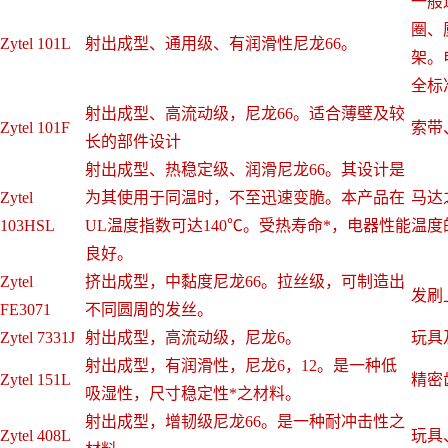
一般
圈、
Zytel 101L
射出成型、通用级、有润滑性尼龙66。
架。
全标
射出成型、高流动级，尼龙66。适合薄壁及较
Zytel 101F
索带
长的部件设计
射出成型、热稳定级、润滑尼龙66。其设计是
Zytel
为其使用于同温时，不至迅速变脆。本产品在
马达
103HSL
UL温度指数可达140℃。受热寿命*，电器性能
温度
良好。
Zytel
挤出成型，中黏度尼龙66。拉丝级，可制造出
发刷
FE3071
不同圆周的发丝。
Zytel 7331J
射出成型，高流动级，尼龙6。
玩具
射出成型，有润滑性，尼龙6，12。是一种低
Zytel 151L
精密
吸湿性，尺寸稳定性*之材料。
射出成型，增韧级尼龙66。是一种耐冲击性之
Zytel 408L
玩具