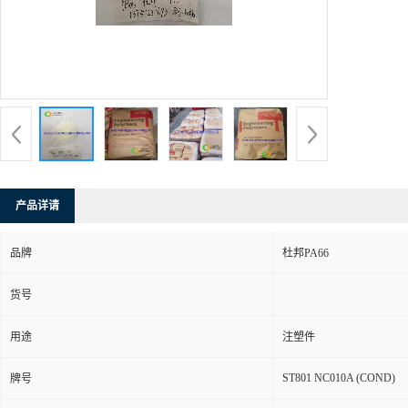
产品详请
品牌
杜邦PA66
货号
用途
注塑件
ST801 NC010A (COND)
牌号