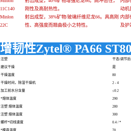
Minlon
射出成型，40%矿物增强尼龙66。高冲击性，
内部
11C140
刚性及高耐热性。
动机
Minlon
射出成型，38%矿物/玻璃纤维尼龙66。具高刚
内部
22C
性、高强度而翘曲极小之特性。
及护
增韧性Zytel® PA66 ST8
注塑
干态/调节后
建议干燥
是
干燥温度
80
干燥时间，除湿干燥机
2 - 4
加工前水分含量
≤0.2
*熔体温度
290
注塑 熔体温度
280
注塑 熔体温度
300
螺杆*切线速度
0.4 / *
*模具温度
70