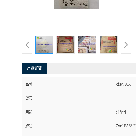
产品详请
品牌
杜邦PA66
货号
用途
注塑件
Zytel PA66 
牌号