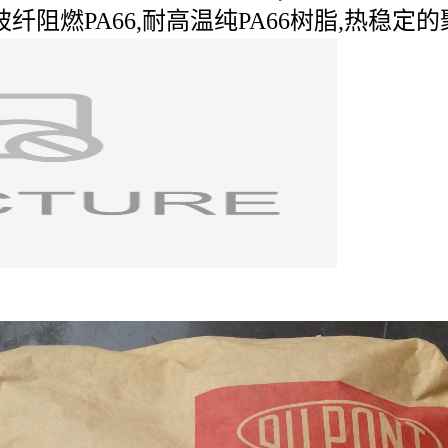
玻纤阻燃PA66,耐高温纯PA66树脂,热稳定