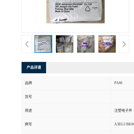
产品详请
PA66
品牌
货号
用途
注塑电子件
A3EG3 BK0
牌号