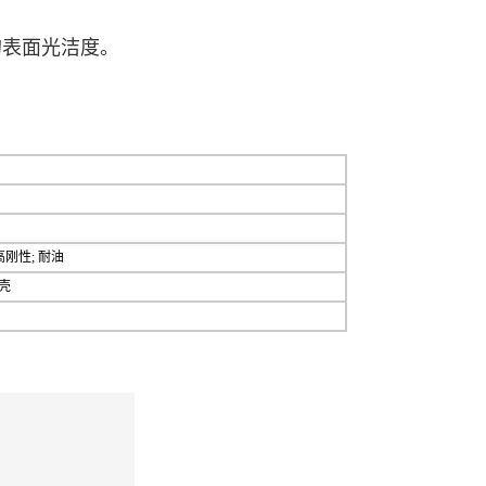
的表面光洁度。
高刚性; 耐油
外壳