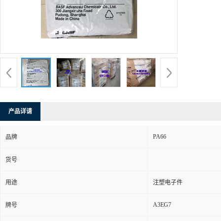
产品详请
PA66
品牌
货号
用途
注塑电子件
A3EG7
牌号