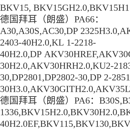
BKV15, BKV15GH2.0,BKV15H1
德国拜耳（朗盛）PA66：
A30,A30S,AC30,DP 2325H3.0,A
2403-40H2.0,KL 1-2218-
40H2.0,DP AKV30HREF,AKV30
30H2.0,AKV30HRH2.0,KU2-2183,
30,DP2801,DP2802-30,DP 2-2851
30H3.0,AKV30GITH2.0,AKV35
德国拜耳（朗盛）PA6：B30S,B31SK,
1336,BKV15H2.0,BKV30H2.0,
40H2.0EF,BKV115,BKV130,BKV