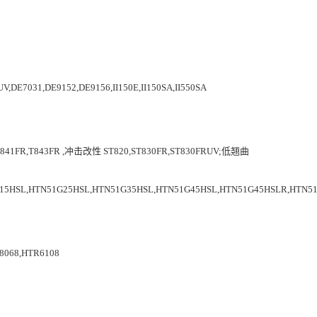
V,DE7031,DE9152,DE9156,II150E,II150SA,II550SA
,T841FR,T843FR ,冲击改性 ST820,ST830FR,ST830FRUV;低翘曲
15HSL,HTN51G25HSL,HTN51G35HSL,HTN51G45HSL,HTN51G45HSLR,HTN5
8068,HTR6108