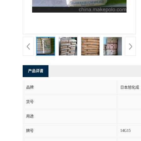
产品详请
品牌
日本旭化成
货号
用途
14G15
牌号