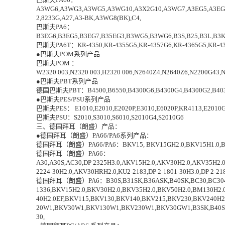
A3WG6,A3WG3,A3WG5,A3WG10,A3X2G10,A3WG7,A3EG5,A3EG6,A
2,8233G,A27,A3-BK,A3WG8(BK),C4,
巴斯夫PA6：
B3EG6,B3EG5,B3EG7,B35EG3,B3WG5,B3WG6,B3S,B25,B3L,B3
巴斯夫PA6T：KR-4350,KR-4355G5,KR-4357G6,KR-4365G5,KR-4
●巴斯夫POM系列产品
巴斯夫POM ：
W2320 003,N2320 003,H2320 006,N2640Z4,N2640Z6,N2200G43,
●巴斯夫PBT系列产品
德国巴斯夫PBT：B4500,B6550,B4300G6,B4300G4,B4300G2,B4030G6
●巴斯夫PES/PSU系列产品
巴斯夫PES： E1010,E2010,E2020P,E3010,E6020P,KR4113,E2010
巴斯夫PSU：S2010,S3010,S6010,S2010G4,S2010G6
三、德国拜耳（朗盛）产品：
●德国拜耳（朗盛）PA66/PA6系列产品：
德国拜耳（朗盛）PA66/PA6：BKV15, BKV15GH2.0,BKV15H1.0,BKV
德国拜耳（朗盛）PA66：
A30,A30S,AC30,DP 2325H3.0,AKV15H2.0,AKV30H2.0,AKV35H2.0
2224-30H2.0,AKV30HRH2.0,KU2-2183,DP 2-1801-30H3.0,DP 2-
德国拜耳（朗盛）PA6：B30S,B31SK,B36ASK,B40SK,BC30,BC304,
1336,BKV15H2.0,BKV30H2.0,BKV35H2.0,BKV50H2.0,BM130H2
40H2.0EF,BKV115,BKV130,BKV140,BKV215,BKV230,BKV240H2.
20W1,BKV30W1,BKV130W1,BKV230W1,BKV30GW1,B3SK,B40SKW
30,