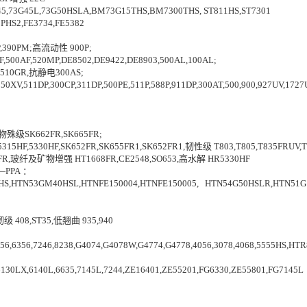
5,73G45L,73G50HSLA,BM73G15THS,BM7300THS, ST811HS,ST7301
PHS2,FE3734,FE5382
P,390PM;高流动性 900P;
F,520MP,DE8502,DE9422,DE8903,500AL,100AL;
,510GR,抗静电300AS;
XV,511DP,300CP,311DP,500PE,511P,588P,911DP,300AT,500,900,927UV,1727U
;物殊级SK662FR,SK665FR;
315HF,5330HF,SK652FR,SK655FR1,SK652FR1,韧性级 T803,T805,T835FRUV
685FR,玻纤及矿物增强 HT1668FR,CE2548,SO653,高水解 HR5330HF
A ：
S,HTN53GM40HSL,HTNFE150004,HTNFE150005, HTN54G50HSLR,HTN51G
韧级 408,ST35,低翘曲 935,940
6,7246,8238,G4074,G4078W,G4774,G4778,4056,3078,4068,5555HS,HTR
LX,6140L,6635,7145L,7244,ZE16401,ZE55201,FG6330,ZE55801,FG7145L