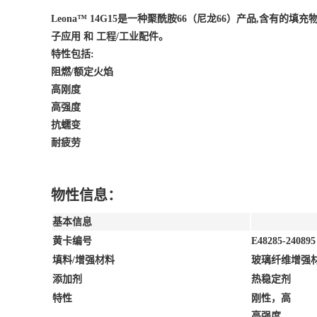
Leona™ 14G15是一种聚酰胺66（尼龙66）产品,含有的
子应用 和 工程/工业配件。
特性包括:
阻燃/额定火焰
高刚度
高强度
抗蠕变
耐疲劳
物性信息：
基本信息
黄卡编号
E48285-240895
填料/增强材料
玻璃纤维增强材
添加剂
热稳定剂
特性
刚性，高
高强度