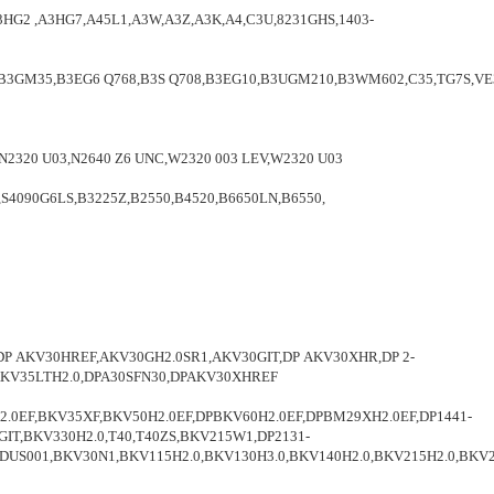
2 ,A3HG7,A45L1,A3W,A3Z,A3K,A4,C3U,8231GHS,1403-
3GM35,B3EG6 Q768,B3S Q708,B3EG10,B3UGM210,B3WM602,C35,TG7S,VE
,N2320 U03,N2640 Z6 UNC,W2320 003 LEV,W2320 U03
4090G6LS,B3225Z,B2550,B4520,B6650LN,B6550,
.0,DP AKV30HREF,AKV30GH2.0SR1,AKV30GIT,DP AKV30XHR,DP 2-
.0,AKV35LTH2.0,DPA30SFN30,DPAKV30XHREF
2.0EF,BKV35XF,BKV50H2.0EF,DPBKV60H2.0EF,DPBM29XH2.0EF,DP1441-
IT,BKV330H2.0,T40,T40ZS,BKV215W1,DP2131-
US001,BKV30N1,BKV115H2.0,BKV130H3.0,BKV140H2.0,BKV215H2.0,BKV2