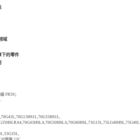
性
领域
罩下的零件
用
级 FR50；
L
0G43L,70G13HS1L,70G33HS1L,
G35HSLRA4,70G43HSLA,70G50HSLA,70G60HSL,73G15L,75LG40HSL,75G40L,
,53G35L,
GF增强 22C