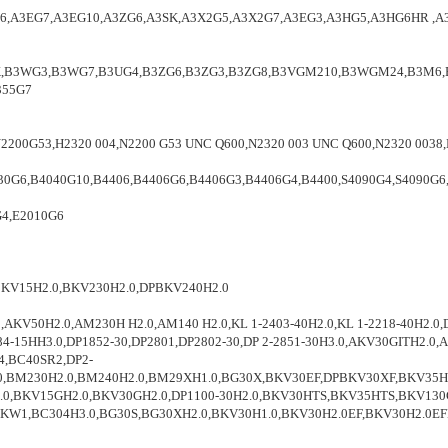
3EG7,A3EG10,A3ZG6,A3SK,A3X2G5,A3X2G7,A3EG3,A3HG5,A3HG6HR ,A3HG
K,B3WG3,B3WG7,B3UG4,B3ZG6,B3ZG3,B3ZG8,B3VGM210,B3WGM24,B3M6,B
355G7
N2200G53,H2320 004,N2200 G53 UNC Q600,N2320 003 UNC Q600,N2320 0038
,B4040G10,B4406,B4406G6,B4406G3,B4406G4,B4400,S4090G4,S4090G6,S
G4,E2010G6
15H2.0,BKV230H2.0,DPBKV240H2.0
,AKV50H2.0,AM230H H2.0,AM140 H2.0,KL 1-2403-40H2.0,KL 1-2218-40H2
2184-15HH3.0,DP1852-30,DP2801,DP2802-30,DP 2-2851-30H3.0,AKV30GITH2
BC40SR2,DP2-
.0,BM230H2.0,BM240H2.0,BM29XH1.0,BG30X,BKV30EF,DPBKV30XF,BKV35H
0,BKV15GH2.0,BKV30GH2.0,DP1100-30H2.0,BKV30HTS,BKV35HTS,BKV130G
1,BC304H3.0,BG30S,BG30XH2.0,BKV30H1.0,BKV30H2.0EF,BKV30H2.0EFD