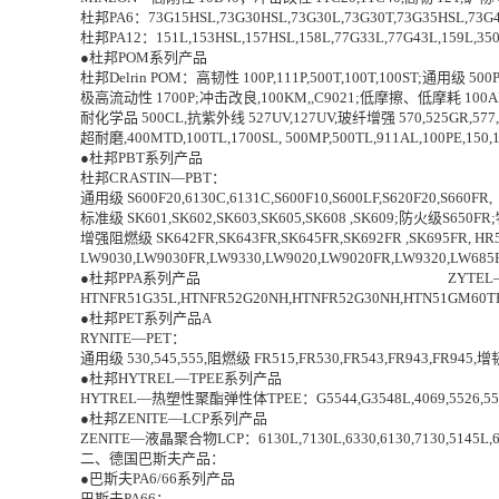
杜邦PA6：73G15HSL,73G30HSL,73G30L,73G30T,73G35HSL,73G4
杜邦PA12：151L,153HSL,157HSL,158L,77G33L,77G43L,159L,350
●杜邦POM系列产品
杜邦Delrin POM：高韧性 100P,111P,500T,100T,100ST;通用级 500
极高流动性 1700P;冲击改良,100KM,,C9021;低摩擦、低摩耗 100AF,500A
耐化学品 500CL,抗紫外线 527UV,127UV,玻纤增强 570,525GR,577
超耐磨,400MTD,100TL,1700SL, 500MP,500TL,911AL,100PE,150,150
●杜邦PBT系列产品
杜邦CRASTIN—PBT：
通用级 S600F20,6130C,6131C,S600F10,S600LF,S620F20,S660FR,
标准级 SK601,SK602,SK603,SK605,SK608 ,SK609;防火级S650FR
增强阻燃级 SK642FR,SK643FR,SK645FR,SK692FR ,SK695FR, HR5
LW9030,LW9030FR,LW9330,LW9020,LW9020FR,LW9320,LW
●杜邦PPA系列产品 ZYTEL—PP
HTNFR51G35L,HTNFR52G20NH,HTNFR52G30NH,HTN51GM60TH
●杜邦PET系列产品A
RYNITE—PET：
通用级 530,545,555,阻燃级 FR515,FR530,FR543,FR943,FR945,增
●杜邦HYTREL—
TPEE
系列产品
HYTREL—热塑性聚酯弹性体TPEE：G5544,G3548L,4069,5526,5556,635
●杜邦ZENITE—LCP系列产品
ZENITE—液晶聚合物LCP：6130L,7130L,6330,6130,7130,5145L,6130
二、德国巴斯夫产品：
●巴斯夫PA6/66系列产品
巴斯夫PA66：