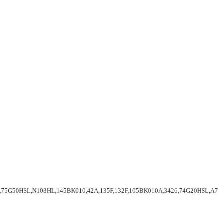
75G50HSL,N103HL,145BK010,42A,135F,132F,105BK010A,3426,74G20HSL,