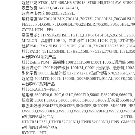
超韧尼龙 ST801, MT-409AHS,ST8018 ,ST801HS,ST801AW ,ST800
表面改良 74G13J,74G33J,74G43J,
超高冲击强度 80G33L,82G33L,
璃纤增强BM70G20HSLX,70G13L,70G33L,70G30HSL,70G30HSLR,7
FE5555,75LG50L,75LG60HSL,70G25HSLR,70G30L,70G35HSL,70
ZYTEL HTN—PPA
高温尼龙：HTN51G35HSL,51G15L,HTN51G15HSL,52G15L,52G30L
MINLON—高刚性 10B40，冲击改性 11C20,11C40,高韧 12T,矿物/
杜邦PA6：73G15HSL,73G30HSL,73G30L,73G30T,73G35HSL,73G4
杜邦PA12：151L,153HSL,157HSL,158L,77G33L,77G43L,159L,350
●杜邦POM系列产品
杜邦Delrin POM：高韧性 100P,111P,500T,100T,100ST;通用级 500
极高流动性 1700P;冲击改良,100KM,,C9021;低摩擦、低摩耗 100AF,500A
耐化学品 500CL,抗紫外线 527UV,127UV,玻纤增强 570,525GR,577
超耐磨,400MTD,100TL,1700SL, 500MP,500TL,911AL,100PE,150,150
●杜邦PBT系列产品
杜邦CRASTIN—PBT：
通用级 S600F20,6130C,6131C,S600F10,S600LF,S620F20,S660FR,
标准级 SK601,SK602,SK603,SK605,SK608 ,SK609;防火级S650FR
增强阻燃级 SK642FR,SK643FR,SK645FR,SK692FR ,SK695FR, HR5
LW9030,LW9030FR,LW9330,LW9020,LW9020FR,LW9320,LW
●杜邦PPA系列产品 ZYTEL—PP
HTNFR51G35L,HTNFR52G20NH,HTNFR52G30NH,HTN51GM60TH
●杜邦PET系列产品A
RYNITE—PET：