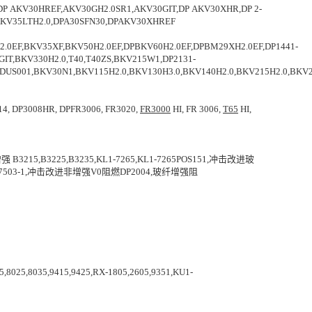
.0,DP AKV30HREF,AKV30GH2.0SR1,AKV30GIT,DP AKV30XHR,DP 2-
.0,AKV35LTH2.0,DPA30SFN30,DPAKV30XHREF
2.0EF,BKV35XF,BKV50H2.0EF,DPBKV60H2.0EF,DPBM29XH2.0EF,DP1441-
IT,BKV330H2.0,T40,T40ZS,BKV215W1,DP2131-
US001,BKV30N1,BKV115H2.0,BKV130H3.0,BKV140H2.0,BKV215H2.0,BKV2
4, DP3008HR, DPFR3006, FR3020,
FR3000
HI, FR 3006,
T65
HI,
强 B3215,B3225,B3235,KL1-7265,KL1-7265POS151,冲击改进玻
5,KU2-7503-1,冲击改进非增强V0阻燃DP2004,玻纤增强阻
5,8025,8035,9415,9425,RX-1805,2605,9351,KU1-