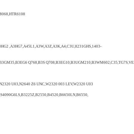
8068,HTR6108
2 ,A3HG7,A45L1,A3W,A3Z,A3K,A4,C3U,8231GHS,1403-
3GM35,B3EG6 Q768,B3S Q708,B3EG10,B3UGM210,B3WM602,C35,TG7S,VE
,N2320 U03,N2640 Z6 UNC,W2320 003 LEV,W2320 U03
4090G6LS,B3225Z,B2550,B4520,B6650LN,B6550,