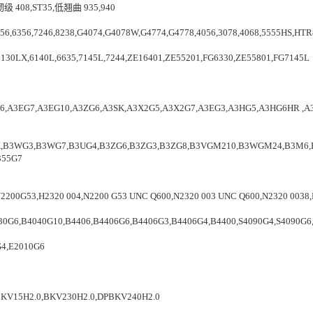
韧级 408,ST35,低翘曲 935,940
6,7246,8238,G4074,G4078W,G4774,G4778,4056,3078,4068,5555HS,HTR
LX,6140L,6635,7145L,7244,ZE16401,ZE55201,FG6330,ZE55801,FG7145L
3EG7,A3EG10,A3ZG6,A3SK,A3X2G5,A3X2G7,A3EG3,A3HG5,A3HG6HR ,A3HG
K,B3WG3,B3WG7,B3UG4,B3ZG6,B3ZG3,B3ZG8,B3VGM210,B3WGM24,B3M6,B
355G7
N2200G53,H2320 004,N2200 G53 UNC Q600,N2320 003 UNC Q600,N2320 0038
,B4040G10,B4406,B4406G6,B4406G3,B4406G4,B4400,S4090G4,S4090G6,S
G4,E2010G6
15H2.0,BKV230H2.0,DPBKV240H2.0