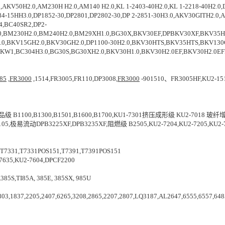
,AKV50H2.0,AM230H H2.0,AM140 H2.0,KL 1-2403-40H2.0,KL 1-2218-40H2
2184-15HH3.0,DP1852-30,DP2801,DP2802-30,DP 2-2851-30H3.0,AKV30GITH2
BC40SR2,DP2-
.0,BM230H2.0,BM240H2.0,BM29XH1.0,BG30X,BKV30EF,DPBKV30XF,BKV35H
0,BKV15GH2.0,BKV30GH2.0,DP1100-30H2.0,BKV30HTS,BKV35HTS,BKV130G
1,BC304H3.0,BG30S,BG30XH2.0,BKV30H1.0,BKV30H2.0EF,BKV30H2.0EFD
85
,
FR3000
,1514,FR3005,FR110,DP3008,
FR3000
-901510、FR3005HF,KU2-151
食品级 B1100,B1300,B1501,B1600,B1700,KU1-7301挤压成形级 KU2-7018 玻纤增
B1105,极易流动DPB3225XF,DPB3235XF,阻燃级 B2505,KU2-7204,KU2-720
31,T7331POS151,T7391,T7391POS151
35,KU2-7604,DPCF2200
S,TI85A, 385E, 385SX, 985U
3,1837,2205,2407,6265,3208,2865,2207,2807,LQ3187,AL2647,6555,6557,648