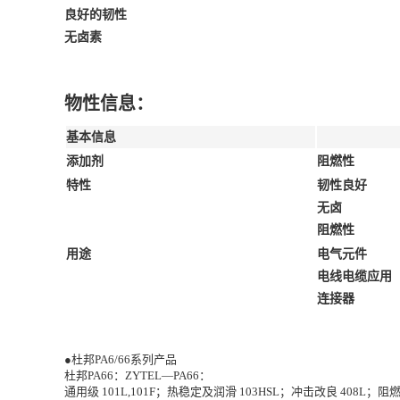
良好的韧性
无卤素
物性信息：
基本信息
添加剂
阻燃性
特性
韧性良好
无卤
阻燃性
用途
电气元件
电线电缆应用
连接器
●杜邦PA6/66系列产品
杜邦PA66：ZYTEL—PA66：
通用级 101L,101F；热稳定及润滑 103HSL；冲击改良 408L；阻燃