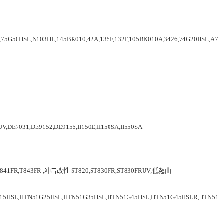
75G50HSL,N103HL,145BK010,42A,135F,132F,105BK010A,3426,74G20HSL,
V,DE7031,DE9152,DE9156,II150E,II150SA,II550SA
,T841FR,T843FR ,冲击改性 ST820,ST830FR,ST830FRUV;低翘曲
15HSL,HTN51G25HSL,HTN51G35HSL,HTN51G45HSL,HTN51G45HSLR,HTN5