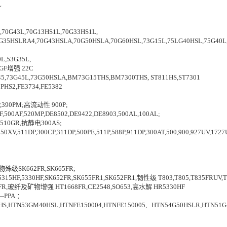
L
0G43L,70G13HS1L,70G33HS1L,
G35HSLRA4,70G43HSLA,70G50HSLA,70G60HSL,73G15L,75LG40HSL,75G40L,
,53G35L,
GF增强 22C
5,73G45L,73G50HSLA,BM73G15THS,BM7300THS, ST811HS,ST7301
PHS2,FE3734,FE5382
P,390PM;高流动性 900P;
F,520MP,DE8502,DE9422,DE8903,500AL,100AL;
,510GR,抗静电300AS;
XV,511DP,300CP,311DP,500PE,511P,588P,911DP,300AT,500,900,927UV,1727U
;物殊级SK662FR,SK665FR;
315HF,5330HF,SK652FR,SK655FR1,SK652FR1,韧性级 T803,T805,T835FRUV
685FR,玻纤及矿物增强 HT1668FR,CE2548,SO653,高水解 HR5330HF
A ：
S,HTN53GM40HSL,HTNFE150004,HTNFE150005, HTN54G50HSLR,HTN51G