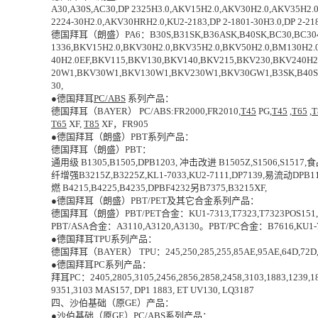
A30,A30S,AC30,DP 2325H3.0,AKV15H2.0,AKV30H2.0,AKV35H2.0
2224-30H2.0,AKV30HRH2.0,KU2-2183,DP 2-1801-30H3.0,DP 2-
德国拜耳（朗盛）PA6：B30S,B31SK,B36ASK,B40SK,BC30,BC304,
1336,BKV15H2.0,BKV30H2.0,BKV35H2.0,BKV50H2.0,BM130H2
40H2.0EF,BKV115,BKV130,BKV140,BKV215,BKV230,BKV240H2.
20W1,BKV30W1,BKV130W1,BKV230W1,BKV30GW1,B3SK,B40SKW
30,
●德国拜耳
PC/ABS
系列产品：
德国拜耳（BAYER） PC/ABS:FR2000,FR2010,
T45
PG,
T45
,
T65
,
T
T65
XF,
T85
XF，FR905
●德国拜耳（朗盛）PBT系列产品：
德国拜耳（朗盛）PBT：
通用级 B1305,B1505,DPB1203, 冲击改进 B1505Z,S1506,S1517,
纤增强B3215Z,B3225Z,KL1-7033,KU2-7111,DP7139,易流动DP
燃 B4215,B4225,B4235,DPBF4232另B7375,B3215XF,
●德国拜耳（朗盛）PBT/PET及
其它
合金系列产品：
德国拜耳（朗盛）PBT/PET合金：KU1-7313,T7323,T7323POS151,T73
PBT/ASA合金：A3110,A3120,A3130。PBT/PC合金：B7616,KU1-76
●德国拜耳TPU系列产品：
德国拜耳（BAYER） TPU：245,250,285,255,85AE,95AE,64D,72D,385
●德国拜耳PC系列产品：
拜耳PC：2405,2805,3105,2456,2856,2858,2458,3103,1883,1239,180
9351,3103 MAS157, DP1 1883, ET UV130, LQ3187
四、沙伯基础（原GE）产品：
●沙伯基础（原GE）PC/ABS系列产品：