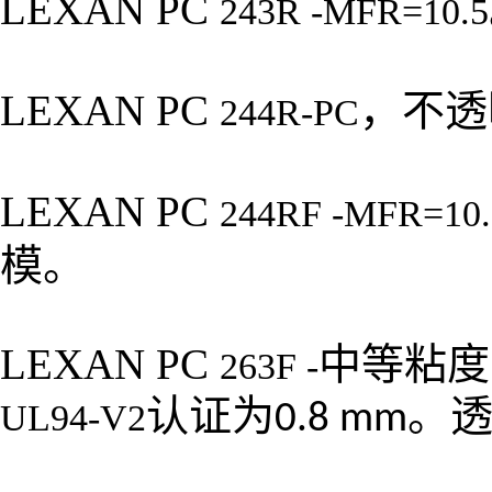
LEXAN PC
243R -MFR=10.5
LEXAN PC
，不透
244R-PC
LEXAN PC
244RF -MFR=10.
模。
LEXAN PC
中等粘度
263F -
认证为
。
UL94-V2
0.8 mm