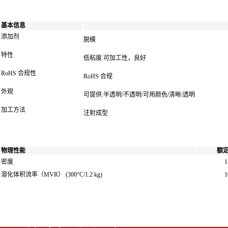
基本信息
添加剂
脱模
特性
低粘度.可加工性，良好
RoHS 合规性
RoHS 合规
外观
可提供:半透明/不透明/可用颜色/清晰/透明
加工方法
注射成型
物理性能
额
密度
1
溶化体积流率（MVR）
(300°C/1.2 kg)
1