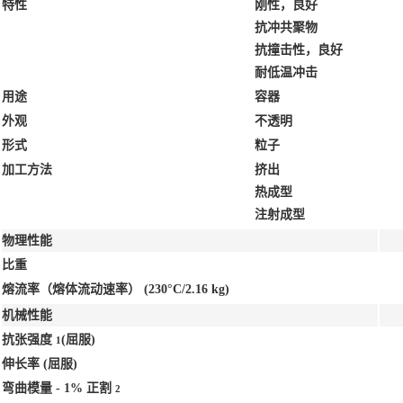
特性
刚性，良好
抗冲共聚物
抗撞击性，良好
耐低温冲击
用途
容器
外观
不透明
形式
粒子
加工方法
挤出
热成型
注射成型
物理性能
比重
熔流率（熔体流动速率）
(230°C/2.16 kg)
机械性能
抗张强度
(屈服)
1
伸长率
(屈服)
弯曲模量 - 1% 正割
2