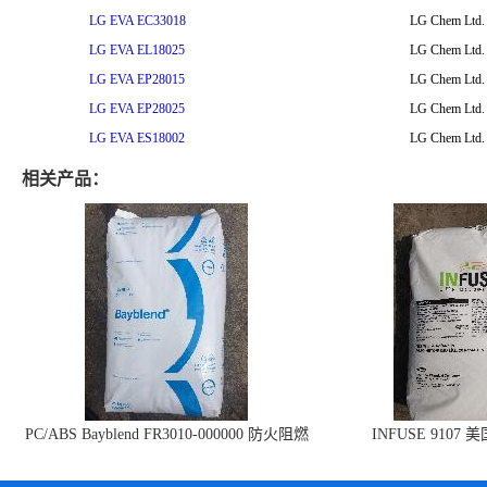
LG EVA EC33018
LG Chem Ltd.
LG EVA EL18025
LG Chem Ltd.
LG EVA EP28015
LG Chem Ltd.
LG EVA EP28025
LG Chem Ltd.
LG EVA ES18002
LG Chem Ltd.
相关产品：
PC/ABS Bayblend FR3010-000000 防火阻燃
INFUSE 9107 
PC/ABS FR3010 上海科思创