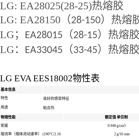
LG: EA28025(28-25)热熔胶
LG: EA28150（
）热熔
28-150
LG；
（
）热熔
EA28015
28-15
LG：
（
）热熔
EA33045
33-45
LG EVA EES18002物性表
基本信息
特性
良好的感官特征
用途
粘合剂
物理性能
额定值
单位制
密度
0.940
g/cm3
熔流率（熔体流动速率）
(190°C/2.16
2
g/10 min