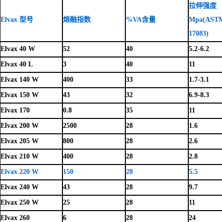
拉伸强度
Elvax 型号
熔融指数
%VA含量
Mpa(AST
17083)
Elvax 40 W
52
40
5.2-6.2
Elvax 40 L
3
40
11
Elvax 140 W
400
33
1.7-3.1
Elvax 150 W
43
32
6.9-8.3
Elvax 170
0.8
35
11
Elvax 200 W
2500
28
1.6
Elvax 205 W
800
28
2.6
Elvax 210 W
400
28
2.8
Elvax 220 W
150
28
5.5
Elvax 240 W
43
28
9.7
Elvax 250 W
25
28
11
Elvax 260
6
28
24