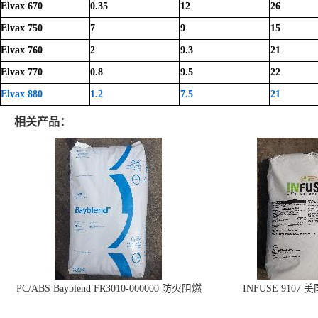
Elvax 670
0.35
12
26
Elvax 750
7
9
15
Elvax 760
2
9.3
21
Elvax 770
0.8
9.5
22
Elvax 880
1.2
7.5
21
相关产品：
PC/ABS Bayblend FR3010-000000 防火阻燃
INFUSE 9107 
PC/ABS FR3010 上海科思创