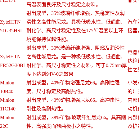
FE5171
品安
高温表面良好及尺寸稳定之材料。
射出成型，35%玻璃纤维增强，热稳定性及润
ZytelHTN
滑性之高性能尼龙。具极低吸水性、低翘曲、
汽车
51G35HSL
耐化学、高尺寸稳定性及在175℃温度以上环
接器
境能保持优越性能。
射出成型，30%玻缡纤维增强，阻燃及润滑性
电器
ZytelHTN
之高性能尼龙。是一种极低吸水性、低翘曲，
达绝
FR52G30BL
耐化学、高尺寸稳定性之材料，可于0.75mm厚
性之
度下达到94V-0之效果
Minlon
射出成型，40%矿物增强尼龙66。高刚性强
小发
10B40
度、尺寸稳定及高耐热性。
的）
Minlon
射出成型，40%矿物增强尼龙66。高冲击性，
内部
11C140
刚性及高耐热性。
动机
Minlon
射出成型，38%矿物/玻璃纤维尼龙66。具高刚
内部
22C
性、高强度而翘曲极小之特性。
及护