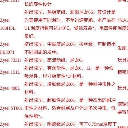
Zytel 101F
索带
长的部件设计
射出成型、热稳定级、润滑尼龙66。其设计是
Zytel
为其使用于同温时，不至迅速变脆。本产品在
马达
103HSL
UL温度指数可达140℃。受热寿命*，电器性能
温度
良好。
Zytel
挤出成型，中黏度尼龙66。拉丝级，可制造出
发刷
FE3071
不同圆周的发丝。
Zytel 7331J
射出成型，高流动级，尼龙6。
玩具
射出成型，有润滑性，尼龙6，12。是一种低
Zytel 151L
精密
吸湿性，尺寸稳定性*之材料。
射出成型，增韧级尼龙66。是一种耐冲击性之
Zytel 408L
玩具
材料。
射出成型，超韧性尼龙66。是一种杰出的耐冲
滚轴
Zytel ST801
击性之材料，适合耐寒及户外之多次冲击，低
要较
温性能*。
Zytel
射出成型，阻燃级尼龙66。可于0.75mm厚度下