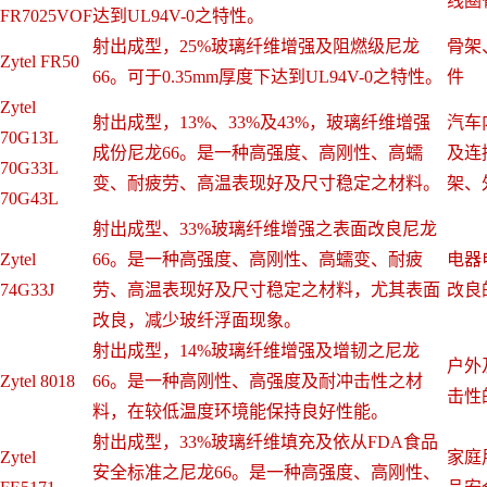
线圈
FR7025VOF
达到UL94V-0之特性。
射出成型，25%玻璃纤维增强及阻燃级尼龙
骨架
Zytel FR50
66。可于0.35mm厚度下达到UL94V-0之特性。
件
Zytel
射出成型，13%、33%及43%，玻璃纤维增强
汽车
70G13L
成份尼龙66。是一种高强度、高刚性、高蠕
及连
70G33L
变、耐疲劳、高温表现好及尺寸稳定之材料。
架、
70G43L
射出成型、33%玻璃纤维增强之表面改良尼龙
Zytel
66。是一种高强度、高刚性、高蠕变、耐疲
电器
74G33J
劳、高温表现好及尺寸稳定之材料，尤其表面
改良
改良，减少玻纤浮面现象。
射出成型，14%玻璃纤维增强及增韧之尼龙
户外
Zytel 8018
66。是一种高刚性、高强度及耐冲击性之材
击性
料，在较低温度环境能保持良好性能。
射出成型，33%玻璃纤维填充及依从FDA食品
Zytel
家庭
安全标准之尼龙66。是一种高强度、高刚性、