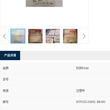
产品详请
品牌
杜邦PA66
货号
用途
注塑件
HTN52G35HSL BK083
牌号